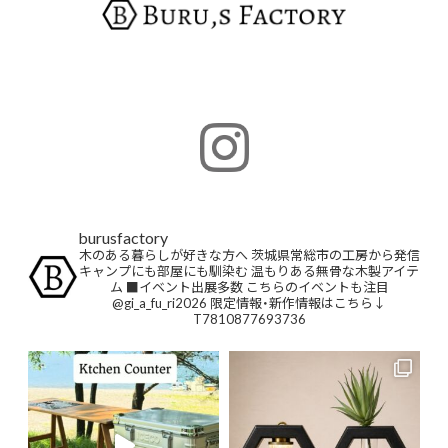
burusfactory
木のある暮らしが好きな方へ
茨城県常総市の工房から発信
キャンプにも部屋にも馴染む
温もりある無骨な木製アイテ
ム
■イベント出展多数
こちらのイベントも注目
@gi_a_fu_ri2026
限定情報・新作情報はこちら↓
T7810877693736