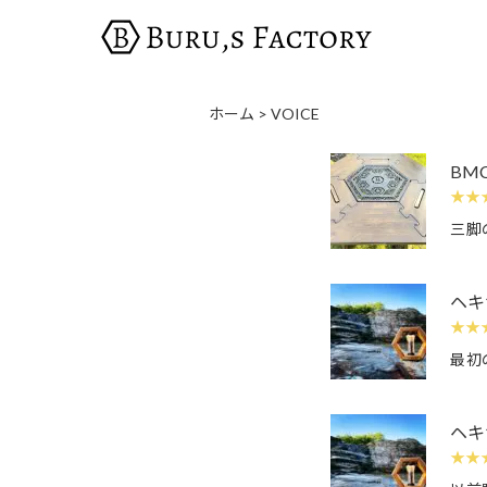
ホーム
>
VOICE
BM
★★
三脚
ヘキ
★★
最初
とに
ヘキ
★★