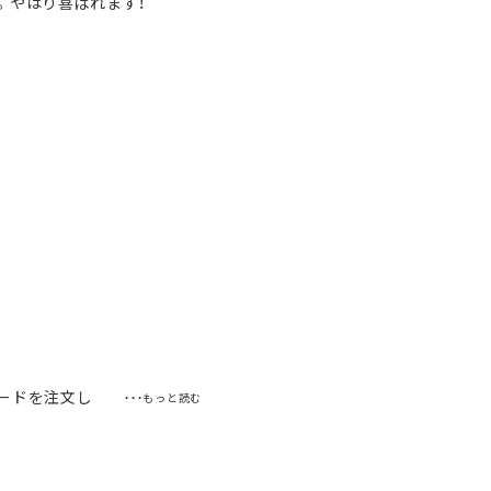
。やはり喜ばれます！
ードを注文し
・・・もっと読む
。届いたその
ています。