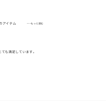
でも家でも使
んのアイテム
・・・もっと読む
みがどんどん
とても満足しています。