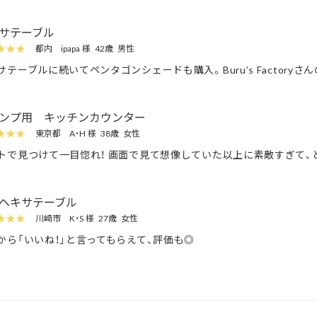
！』と大喜びしてくれて、贈った私まで嬉しくなりました。アウトドア
デザインは、本当に万能です。」
サテーブル
★★★
都内
ipapa 様
42歳
男性
サテーブルに続いてペンタゴンシェードも購入。Buru’s Factoryさ
どれも“使う時間そのものを楽しむ”という感じがあって、揃える楽し
ています。
ンプ用 キッチンカウンター
★★★
東京都
A・H 様
38歳
女性
トで見つけて一目惚れ！ 画面で見て想像していた以上に素敵すぎて、
ヘキサテーブル
★★★
川崎市
K・S 様
27歳
女性
から「いいね！」と言ってもらえて、評価も◎