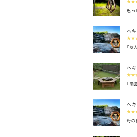
★★
思っ
ゴン
く広
ヘキ
す。
★★
「友
気持
い！
ヘキ
★★
「商
ブル
もワ
ヘキ
★★
母の
屋に
ザイ