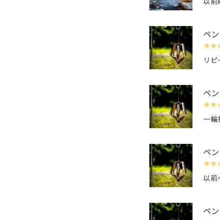
以前
ペン
★★
リピ
ペン
★★
一輪
ペン
★★
以前
まし
日か
ペン