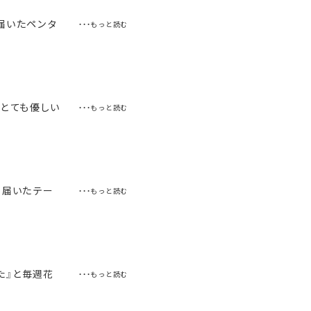
届いたペンタ
・・・もっと読む
。光が柔らか
気に入りで
、とても優しい
・・・もっと読む
分用にも欲し
、届いたテー
・・・もっと読む
。『待つ時間
た』と毎週花
・・・もっと読む
りと上品なデ