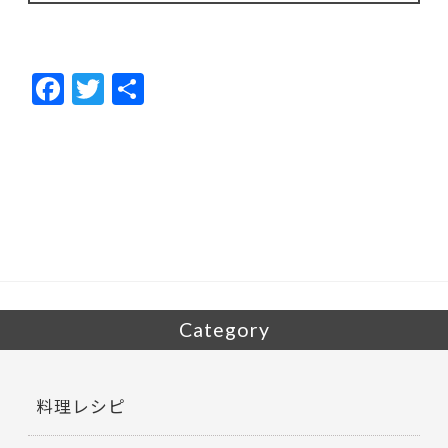
F
T
共
ac
w
有
e
itt
b
er
o
o
k
Category
料理レシピ