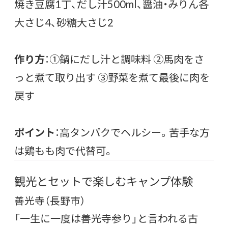
焼き豆腐1丁、だし汁500ml、醤油・みりん各
大さじ4、砂糖大さじ2
作り方
：①鍋にだし汁と調味料 ②馬肉をさ
っと煮て取り出す ③野菜を煮て最後に肉を
戻す
ポイント
：高タンパクでヘルシー。苦手な方
は鶏もも肉で代替可。
観光とセットで楽しむキャンプ体験
善光寺（長野市）
「一生に一度は善光寺参り」と言われる古