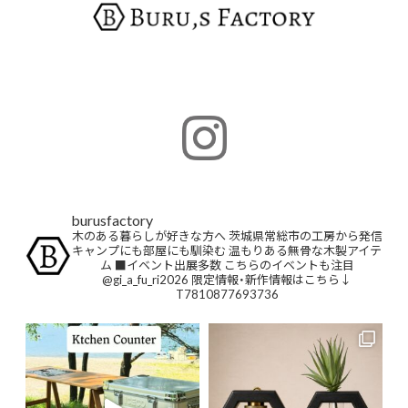
burusfactory
木のある暮らしが好きな方へ
茨城県常総市の工房から発信
キャンプにも部屋にも馴染む
温もりある無骨な木製アイテ
ム
■イベント出展多数
こちらのイベントも注目
@gi_a_fu_ri2026
限定情報・新作情報はこちら↓
T7810877693736