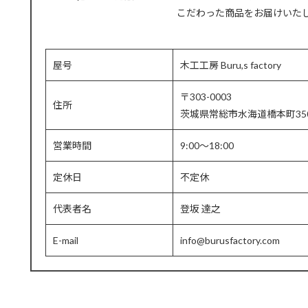
こだわった商品をお届けいた
屋号
木工工房 Buru,s factory
〒303-0003
住所
茨城県常総市水海道橋本町35
営業時間
9:00～18:00
定休日
不定休
代表者名
登坂 達之
E-mail
info@burusfactory.com