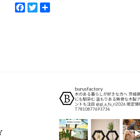
F
T
共
ac
w
有
e
itt
b
er
o
o
k
burusfactory
木のある暮らしが好きな方へ
茨城県
にも馴染む
温もりある無骨な木製
ントも注目
@gi_a_fu_ri2026
限定情
T7810877693736