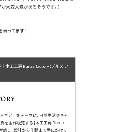
アが大変人気があるそうです。）
を願ってます！
Buru,s factory (ブルズ フ
るギア！」をテーマに、日常生活やキャ
製作販売する【木工工房 Buru,s
番に考慮し、設計から作製まで手にかけて