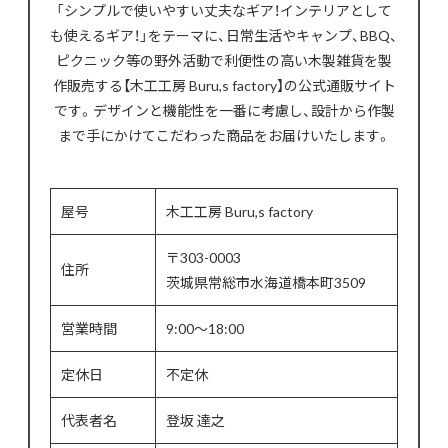
「シンプルで使いやすい丈夫なギア！インテリアとして
も使えるギア！」をテーマに、日常生活やキャンプ、BBQ、
ピクニック等の野外活動で利便性の高い木製雑貨を製
作販売する【木工工房 Buru,s factory】の公式通販サイト
です。デザインと機能性を一番に考慮し、設計から作製
まで手にかけてこだわった商品をお届けいたします。
屋号
木工工房 Buru,s factory
〒303-0003
住所
茨城県常総市水海道橋本町3509
営業時間
9:00～18:00
定休日
不定休
代表者名
登坂 達之