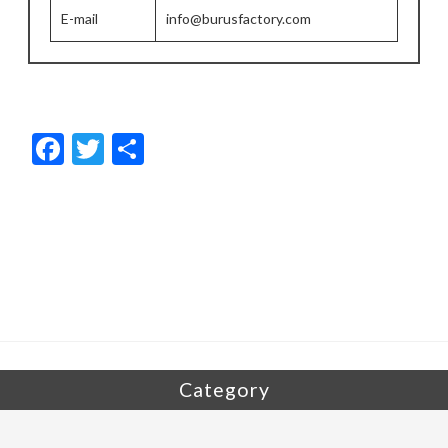
E-mail
info@burusfactory.com
F
T
共
ac
w
有
e
itt
b
er
o
o
k
Category